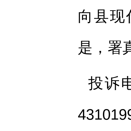
向
县现
是，署
投诉
43101