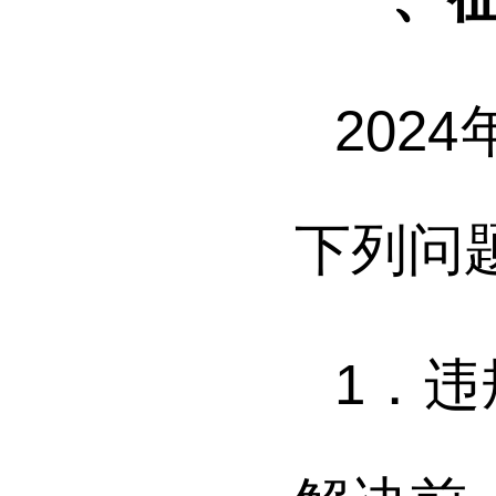
20
下列问
1．