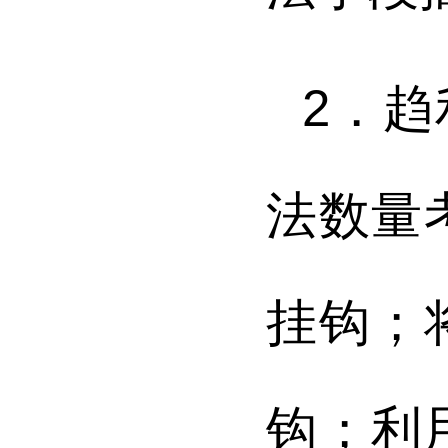
2．
法数量
挂钩；
钩；利