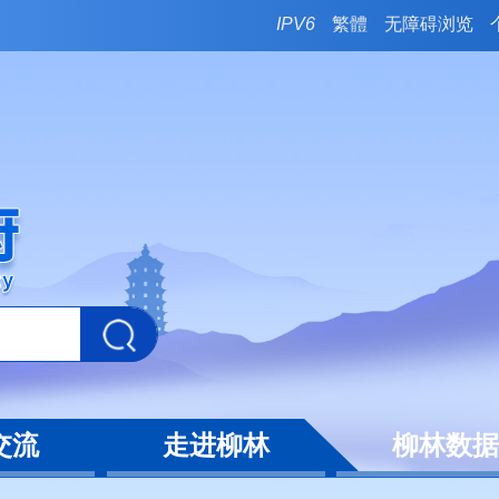
IPV6
繁體
无障碍浏览
交流
走进柳林
柳林数