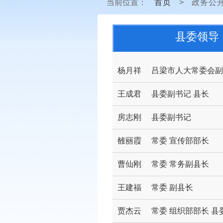
当前位置：
首页
>
政务公
县委领导
杨月祥
吕梁市人大常委会副
王成君
县委副书记 县长
房志刚
县委副书记
雒丽霞
常委 宣传部部长
曹仙刚
常委 常务副县长
王建福
常委 副县长
贾杰云
常委 组织部部长 县