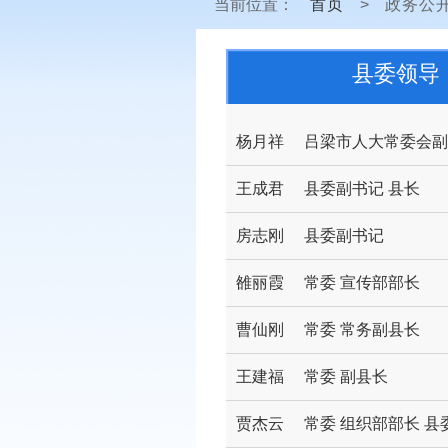
当前位置：
首页
>
政务公
县委领导
杨月祥
吕梁市人大常委会副
王成君
县委副书记 县长
房志刚
县委副书记
雒丽霞
常委 宣传部部长
曹仙刚
常委 常务副县长
王建福
常委 副县长
贾杰云
常委 组织部部长 县