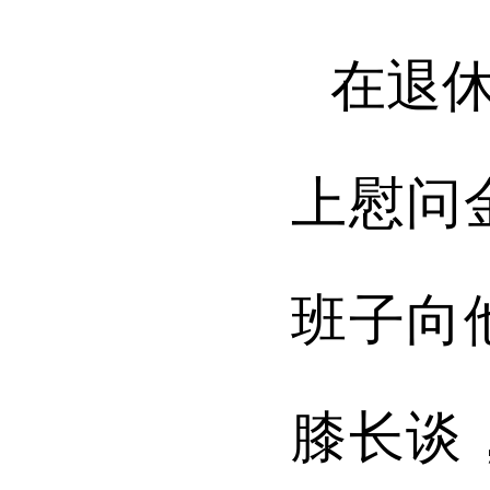
在退
上慰问
班子向
膝长谈