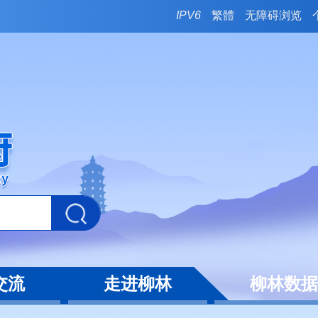
IPV6
繁體
无障碍浏览
交流
走进柳林
柳林数