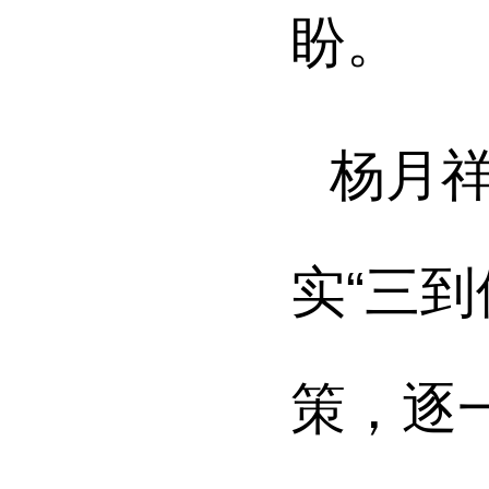
盼。
杨月
实“三
策，逐