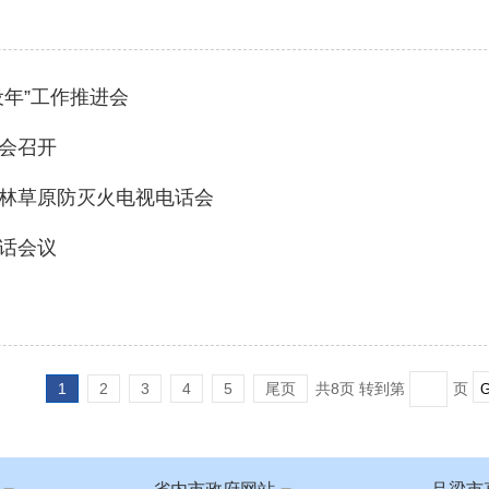
年”工作推进会
会召开
林草原防灭火电视电话会
话会议
1
2
3
4
5
尾页
共8页 转到第
页