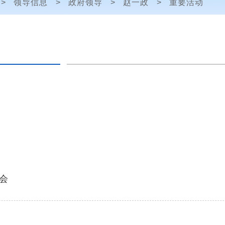
>
领导信息
>
政府领导
>
赵一政
>
重要活动
会