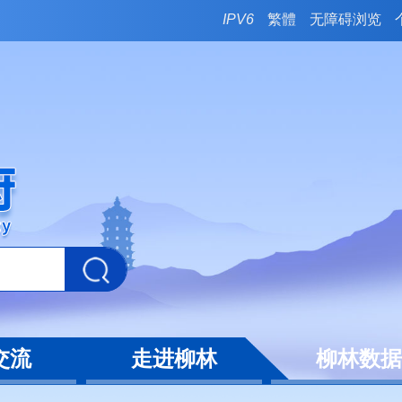
IPV6
繁體
无障碍浏览
交流
走进柳林
柳林数