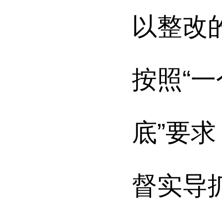
以整改
按照
“
底”要
督实导