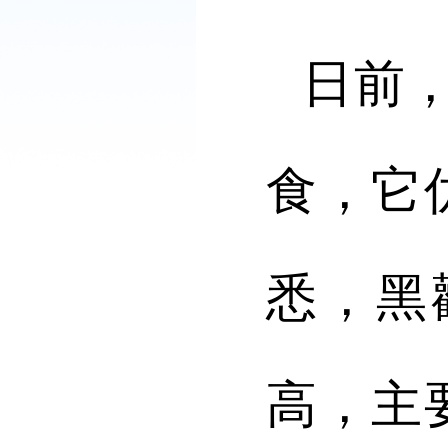
日前
食，它
悉，黑
高，主