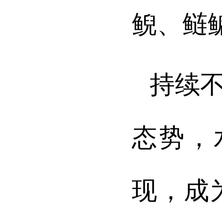
鲵、鲢
持续
态势，
现，成