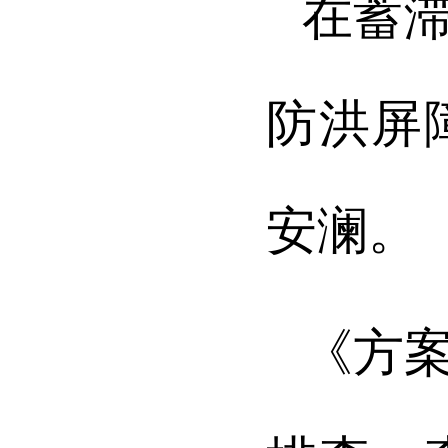
在蓄
防洪屏
安澜。
《方