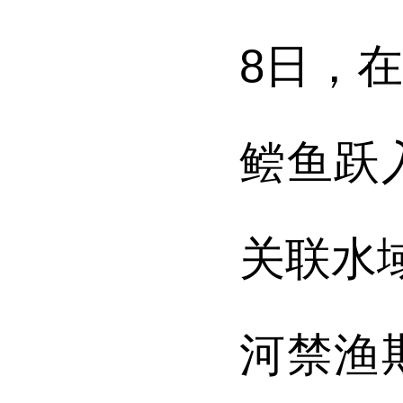
8日，
鲿鱼跃
关联水
河禁渔