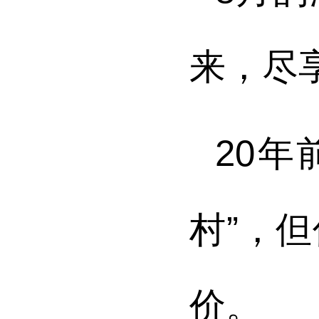
来，尽
20
村”，
价。