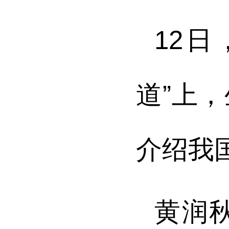
12
道”上
介绍我
黄润秋