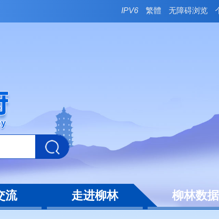
IPV6
繁體
无障碍浏览
交流
走进柳林
柳林数