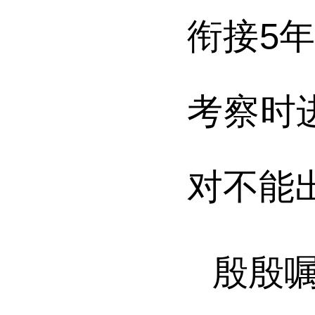
衔接5
考察时
对不能
殷殷