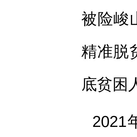
被险峻
精准脱
底贫困
20