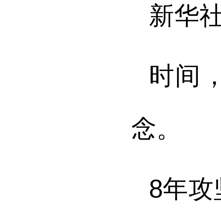
新华
时间
念。
8年