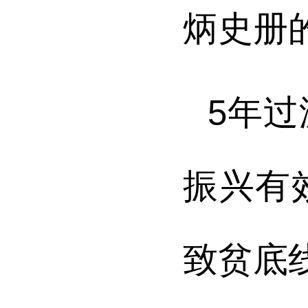
炳史册
5年
振兴有
致贫底