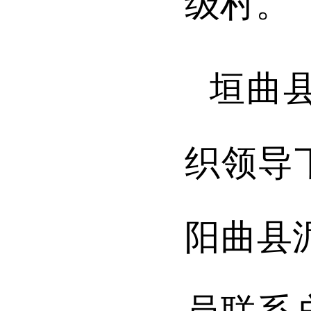
级村。
垣曲县
织领导
阳曲县