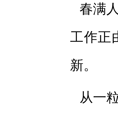
春满
工作正
新。
从一