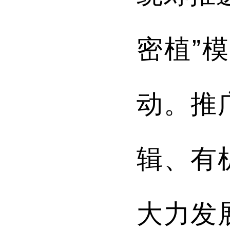
密植”
动。推
辑、有
大力发