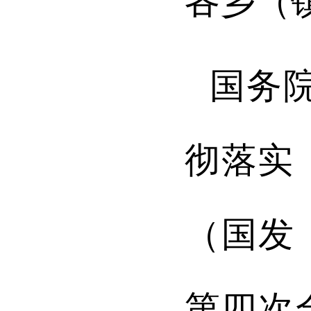
各
乡（
国务
彻落实
（国发
第四次