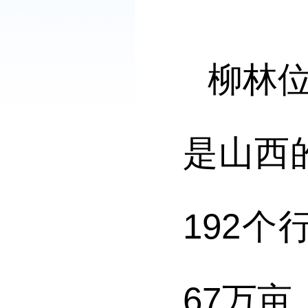
柳林
是山西
19
2
个
67
万亩