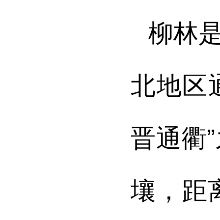
柳林
北地区
晋通衢
壤
，距