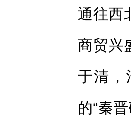
通往西
商贸兴
于清，
的
“
秦晋