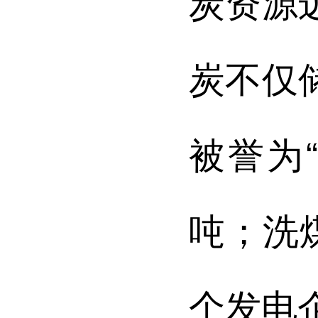
炭资源
炭不仅
被誉为
吨；洗
个发电