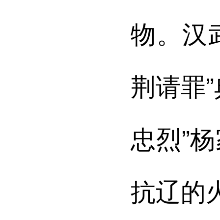
物。
汉
荆请罪
忠烈”
抗辽的