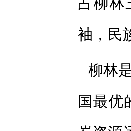
占柳林
袖，民
柳林
国最优