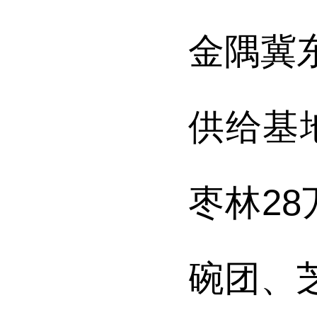
金隅冀
供给基
枣林
28
碗团、