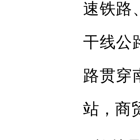
速铁路
干线公
路
贯穿
站，商