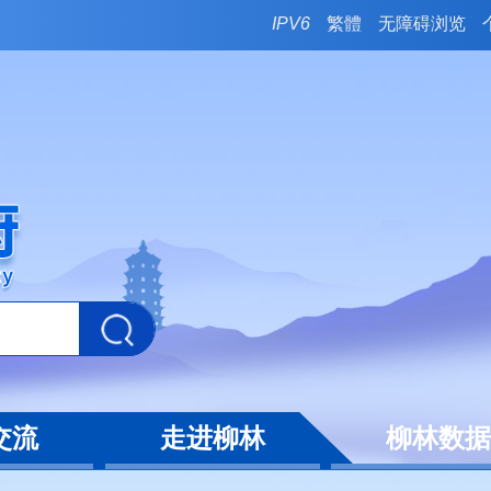
IPV6
繁體
无障碍浏览
交流
走进柳林
柳林数