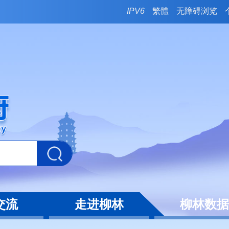
IPV6
繁體
无障碍浏览
交流
走进柳林
柳林数