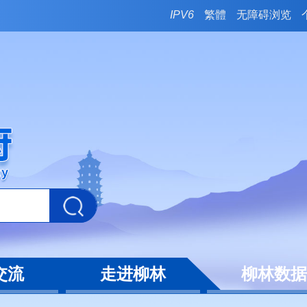
IPV6
繁體
无障碍浏览
交流
走进柳林
柳林数