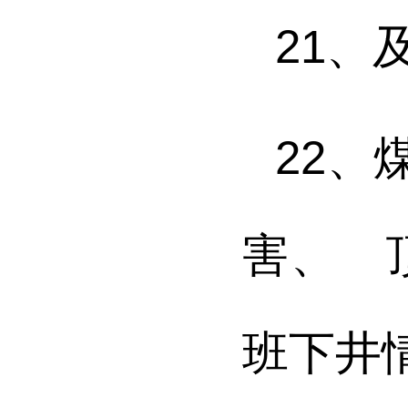
21
、
22
、
害、 
班下井