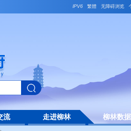
IPV6
繁體
无障碍浏览
交流
走进柳林
柳林数