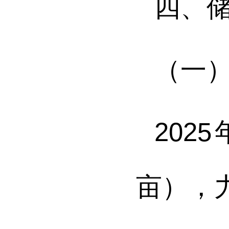
四、
（一
202
5
亩
）
，