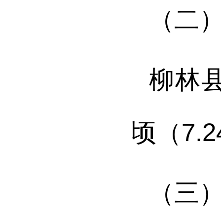
（二
柳林
顷
（
7.2
（三