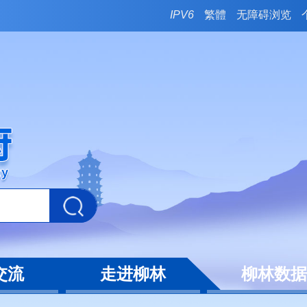
IPV6
繁體
无障碍浏览
交流
走进柳林
柳林数