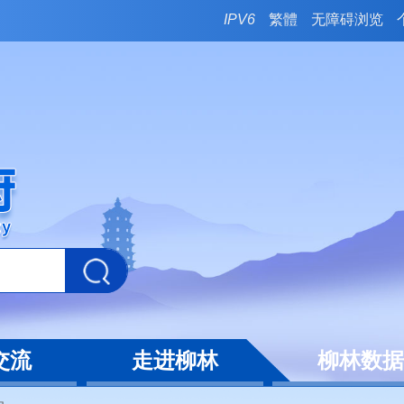
IPV6
繁體
无障碍浏览
交流
走进柳林
柳林数